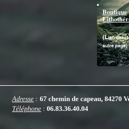
Boutique
Lithothér
(L
ien direc
autre page)
:
Adresse
67 chemin de capeau, 84270 V
:
Téléphone
06.83.36.40.04