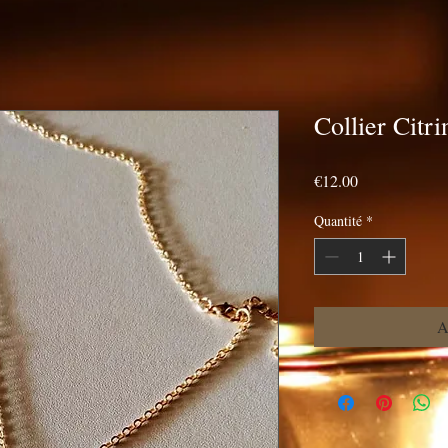
Collier Citri
Prix
€12.00
Quantité
*
A