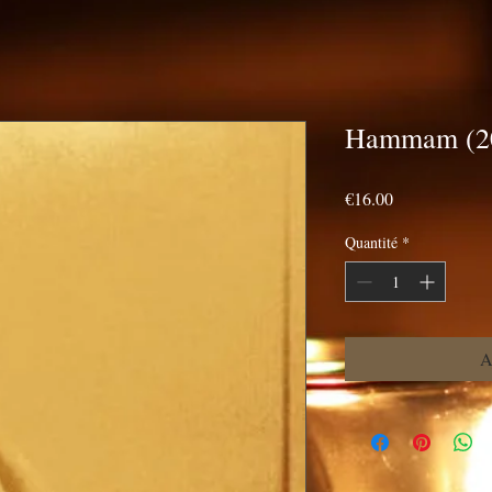
Hammam (20
Prix
€16.00
Quantité
*
A