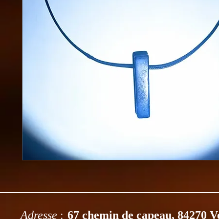
:
Adresse
67 chemin de capeau, 84270 V