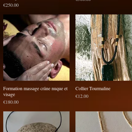
Prix
€250.00
Formation massage crâne nuque et
Aperçu rapide
Collier Tourmaline
Aperçu rapide
visage
Prix
€12.00
Prix
€180.00