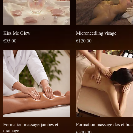
Kiss Me Glow
Aperçu rapide
Microneedling visage
Aperçu rapide
Prix
Prix
€95.00
€120.00
Formation massage jambes et
Aperçu rapide
Formation massage dos et bra
Aperçu rapide
drainage
Prix
€300.00