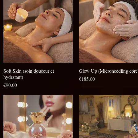
Soft Skin (soin douceur et
Aperçu rapide
Glow Up (Microneedling coré
Aperçu rapide
hydratant)
Prix
€185.00
Prix
€90.00