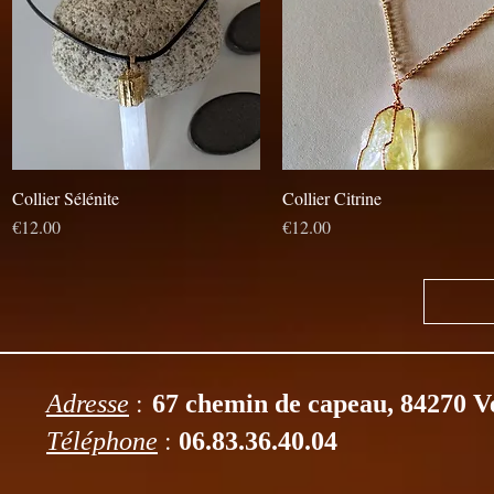
Collier Sélénite
Aperçu rapide
Collier Citrine
Aperçu rapide
Prix
Prix
€12.00
€12.00
:
Adresse
67 chemin de capeau, 84270 V
:
Téléphone
06.83.36.40.04